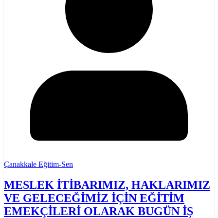
Çanakkale Eğitim-Sen
MESLEK İTİBARIMIZ, HAKLARIMIZ
VE GELECEĞİMİZ İÇİN EĞİTİM
EMEKÇİLERİ OLARAK BUGÜN İŞ