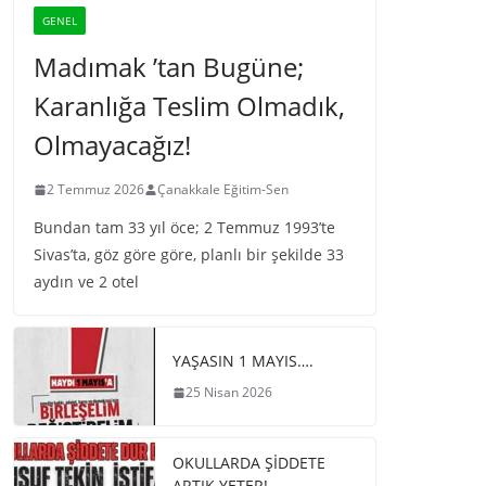
GENEL
Madımak ’tan Bugüne;
Karanlığa Teslim Olmadık,
Olmayacağız!
2 Temmuz 2026
Çanakkale Eğitim-Sen
Bundan tam 33 yıl öce; 2 Temmuz 1993’te
Sivas’ta, göz göre göre, planlı bir şekilde 33
aydın ve 2 otel
YAŞASIN 1 MAYIS….
25 Nisan 2026
OKULLARDA ŞİDDETE
ARTIK YETER!