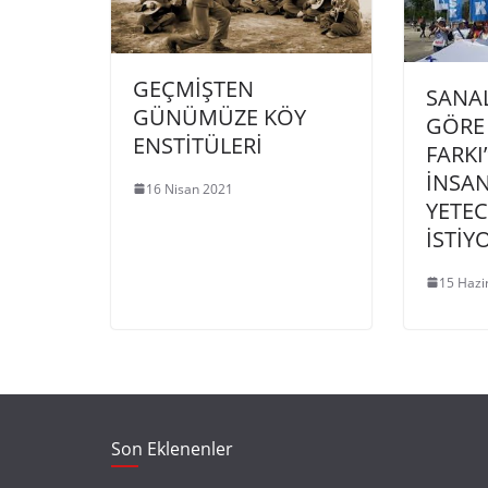
GEÇMİŞTEN
SANA
GÜNÜMÜZE KÖY
GÖRE
ENSTİTÜLERİ
FARKI
İNSA
16 Nisan 2021
YETEC
İSTİY
15 Hazi
Son Eklenenler