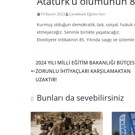
Atatürk’ü ölümünün 85
10 Kasım 2023
Çanakkale Eğitim-Sen
Kurmuş olduğun demokratik, laik, sosyal, hukuk d
etmeyeceğiz. Seninle birlikte yaşatacağız.
Ebediyete intikalinin 85. Yılında saygı ve özlemle
2024 YILI MİLLİ EĞİTİM BAKANLIĞI BÜTÇES
ZORUNLU İHTİYAÇLARI KARŞILAMAKTAN
UZAKTIR!
Bunları da sevebilirsiniz