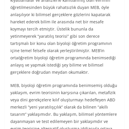
kıyaslamalar ve analizlerle kanıtlanmış olan evrimin
öğretilmesinden büyük rahatsızlık duyan MEB, öyle
anlaşılıyor ki bilimsel gerçeklere gözlerini kapatarak
hareket ederek bilim ile arasında net bir mesafe
koymayı tercih etmiştir. Üstelik bununla da
yetinmeyerek “yaratılış teorisi” gibi son derece
tartışmalı bir konu olan biyoloji öğretim programının
içine temel felsefe olarak yerleştirilmiştir. MEB’in
ortaöğretim biyoloji öğretim programında benimsediği
anlayış ve yapmak istediği şey bilime ve bilimsel
gerçeklere doğrudan meydan okumaktır.
MEB, biyoloji öğretim programında benimsemiş olduğu
yaklaşım, evrim teorisinin karşısına çıkarılan, metafizik
veya dini gerekçelere kılıf oluşturmayı hedefleyen ABD
merkezli “yeni yaratılışçılık” olarak da bilinen “akıllı
tasarım” yaklaşımıdır. Bu yaklaşım, bilimsel yöntemlere
dayanmayan ve test edilemeyen bir yaklaşımdır ve
evrim teorisine alternatif oluşturma iddiasıyla ortaya