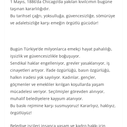
1 Mayıs, 1886’da Chicago’da yakılan kıvılcımın bugüne
taşınan kararlılığıdır.
Bu tarihsel çağrı, yoksulluğa, güvencesizliğe, sömürüye
ve adaletsizliğe karşı emeğin örgütlü gücüdür!
Bugün Türkiye’de milyonlarca emekçi hayat pahalılığı,
işsizlik ve güvencesizlikle boğuşuyor.
Sendikal haklar engelleniyor, grevler yasaklanıyor, iş
cinayetleri artıyor. İfade özgürlüğü, basın özgürlüğü,
halkın iradesi yok sayılıyor. Kadınlar, gençler,
göçmenler ve emekliler kırılgan koşullarda yaşam
mücadelesi veriyor. Seçilmişler görevden alınıyor,
muhalif belediyelere kayyum atanıyor.
Bu baskı rejimine karşı susmuyoruz! Kararlıyız, haklıyız,
örgütlüyüz!
Belediye işçileri insanca yaşam ve kadro hakkı için