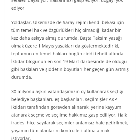
sefaleti dayatıyor, haklarımızı gasp ediyor, doğayı yok
ediyor.
Yoldaşlar, Ülkemizde de Saray rejimi kendi bekası için
tüm temel hak ve özgürlükleri hiç olmadığı kadar bir
kez daha askıya almış durumda. Başta Taksim yasağı
olmak üzere 1 Mayıs yasakları da göstermektedir ki,
toplumun en temel hakları bugün ciddi tehdit altında.
İktidar bloğunun en son 19 Mart darbesinde de olduğu
gibi baskıları ve şiddetin boyutları her geçen gün artmış
durumda.
30 milyonu aşkın vatandaşımızın oy kullanarak seçtiği
belediye başkanları, eş başkanları, seçilmişler AKP
iktidarı tarafından görevden alınarak, yerine kayyum
atanarak seçme ve seçilme hakkımız gasp ediliyor. Halk
iradesi hiçe sayılarak seçimler anlamsız hale getirilmek,
yaşamın tüm alanlarını kontrolleri altına almak
istiyorlar.