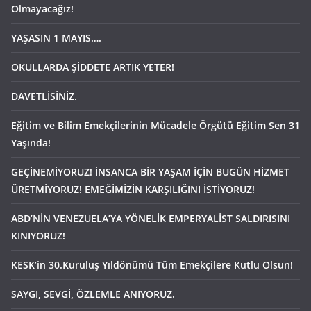
Olmayacağız!
YAŞASIN 1 MAYIS….
OKULLARDA ŞİDDETE ARTIK YETER!
DAVETLİSİNİZ.
Eğitim ve Bilim Emekçilerinin Mücadele Örgütü Eğitim Sen 31
Yaşında!
GEÇİNEMİYORUZ! İNSANCA BİR YAŞAM İÇİN BUGÜN HİZMET
ÜRETMİYORUZ! EMEĞİMİZİN KARŞILIĞINI İSTİYORUZ!
ABD’NİN VENEZUELA’YA YÖNELİK EMPERYALİST SALDIRISINI
KINIYORUZ!
KESK’in 30.Kuruluş Yıldönümü Tüm Emekçilere Kutlu Olsun!
SAYGI, SEVGİ, ÖZLEMLE ANIYORUZ.