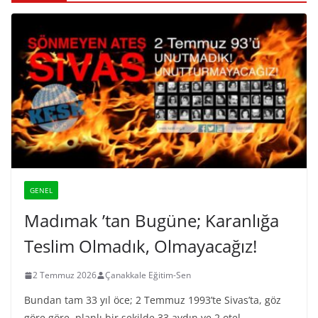
GENEL
Madımak ’tan Bugüne; Karanlığa
Teslim Olmadık, Olmayacağız!
2 Temmuz 2026
Çanakkale Eğitim-Sen
Bundan tam 33 yıl öce; 2 Temmuz 1993’te Sivas’ta, göz
göre göre, planlı bir şekilde 33 aydın ve 2 otel