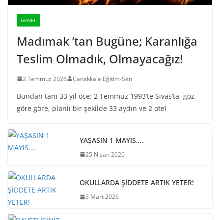
GENEL
Madımak ’tan Bugüne; Karanlığa
Teslim Olmadık, Olmayacağız!
2 Temmuz 2026
Çanakkale Eğitim-Sen
Bundan tam 33 yıl öce; 2 Temmuz 1993’te Sivas’ta, göz
göre göre, planlı bir şekilde 33 aydın ve 2 otel
YAŞASIN 1 MAYIS….
25 Nisan 2026
OKULLARDA ŞİDDETE ARTIK YETER!
3 Mart 2026