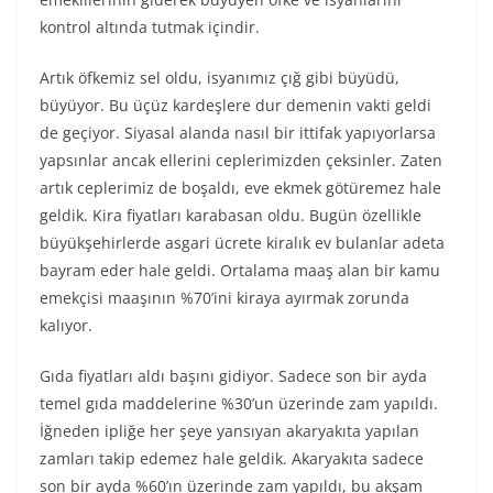
kontrol altında tutmak içindir.
Artık öfkemiz sel oldu, isyanımız çığ gibi büyüdü,
büyüyor. Bu üçüz kardeşlere dur demenin vakti geldi
de geçiyor. Siyasal alanda nasıl bir ittifak yapıyorlarsa
yapsınlar ancak ellerini ceplerimizden çeksinler. Zaten
artık ceplerimiz de boşaldı, eve ekmek götüremez hale
geldik. Kira fiyatları karabasan oldu. Bugün özellikle
büyükşehirlerde asgari ücrete kiralık ev bulanlar adeta
bayram eder hale geldi. Ortalama maaş alan bir kamu
emekçisi maaşının %70’ini kiraya ayırmak zorunda
kalıyor.
Gıda fiyatları aldı başını gidiyor. Sadece son bir ayda
temel gıda maddelerine %30’un üzerinde zam yapıldı.
İğneden ipliğe her şeye yansıyan akaryakıta yapılan
zamları takip edemez hale geldik. Akaryakıta sadece
son bir ayda %60’ın üzerinde zam yapıldı, bu akşam