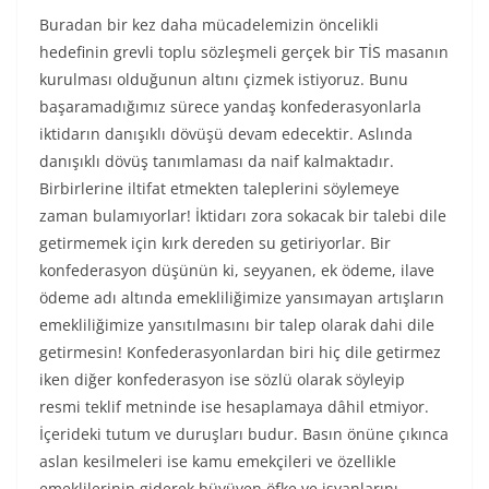
Buradan bir kez daha mücadelemizin öncelikli
hedefinin grevli toplu sözleşmeli gerçek bir TİS masanın
kurulması olduğunun altını çizmek istiyoruz. Bunu
başaramadığımız sürece yandaş konfederasyonlarla
iktidarın danışıklı dövüşü devam edecektir. Aslında
danışıklı dövüş tanımlaması da naif kalmaktadır.
Birbirlerine iltifat etmekten taleplerini söylemeye
zaman bulamıyorlar! İktidarı zora sokacak bir talebi dile
getirmemek için kırk dereden su getiriyorlar. Bir
konfederasyon düşünün ki, seyyanen, ek ödeme, ilave
ödeme adı altında emekliliğimize yansımayan artışların
emekliliğimize yansıtılmasını bir talep olarak dahi dile
getirmesin! Konfederasyonlardan biri hiç dile getirmez
iken diğer konfederasyon ise sözlü olarak söyleyip
resmi teklif metninde ise hesaplamaya dâhil etmiyor.
İçerideki tutum ve duruşları budur. Basın önüne çıkınca
aslan kesilmeleri ise kamu emekçileri ve özellikle
emeklilerinin giderek büyüyen öfke ve isyanlarını