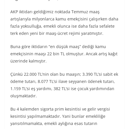
AKP iktidarı geldiğimiz noktada Temmuz maaş
artışlarıyla milyonlarca kamu emekçisini çalışırken daha
fazla yoksulluğa, emekli olunca ise daha fazla sefalete
terk eden yeni bir maaş-ücret rejimi yaratmıştır.
Buna göre iktidarın “en düşük maaş” dediği kamu
emekçisinin maaşı 22 bin TL olmuştur. Ancak artış kağıt
üzerinde kalmıştır.
Çünkü 22.000 TL’nin olan bu maaşın; 3.390 TL’si sabit ek
ödeme tutarı, 8.077 TL’si ilave seyyanen ödenek tutarı,
1.159 TL’si eş yardımı, 382 TL’si ise çocuk yardımından
oluşmaktadır.
Bu 4 kalemden sigorta prim kesintisi ve gelir vergisi
kesintisi yapılmamaktadır. Yani bunlar emekliliğe
yansıtılmamakta, emekli aylığına esas tutarın