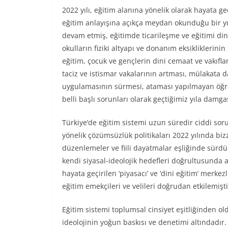
2022 yılı, eğitim alanına yönelik olarak hayata geçi
eğitim anlayışına açıkça meydan okunduğu bir yı
devam etmiş, eğitimde ticarileşme ve eğitimi din
okulların fiziki altyapı ve donanım eksikliklerinin
eğitim, çocuk ve gençlerin dini cemaat ve vakıfla
taciz ve istismar vakalarının artması, mülakata d
uygulamasının sürmesi, ataması yapılmayan öğre
belli başlı sorunları olarak geçtiğimiz yıla damg
Türkiye’de eğitim sistemi uzun süredir ciddi soru
yönelik çözümsüzlük politikaları 2022 yılında bizz
düzenlemeler ve fiili dayatmalar eşliğinde sürdü
kendi siyasal-ideolojik hedefleri doğrultusunda att
hayata geçirilen ‘piyasacı’ ve ‘dini eğitim’ merk
eğitim emekçileri ve velileri doğrudan etkilemişti
Eğitim sistemi toplumsal cinsiyet eşitliğinden o
ideolojinin yoğun baskısı ve denetimi altındadır