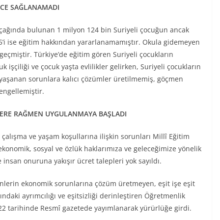
İNCE SAĞLANAMADI
m çağında bulunan 1 milyon 124 bin Suriyeli çocuğun ancak
35’i ise eğitim hakkından yararlanamamıştır. Okula gidemeyen
 geçmiştir. Türkiye’de eğitim gören Suriyeli çocukların
şçiliği ve çocuk yaşta evlilikler gelirken, Suriyeli çocukların
e yaşanan sorunlara kalıcı çözümler üretilmemiş, göçmen
engellemiştir.
LERE RAĞMEN UYGULANMAYA BAŞLADI
çalışma ve yaşam koşullarına ilişkin sorunları Millî Eğitim
ekonomik, sosyal ve özlük haklarımıza ve geleceğimize yönelik
insan onuruna yakışır ücret talepleri yok sayıldı.
enlerin ekonomik sorunlarına çözüm üretmeyen, eşit işe eşit
ndaki ayrımcılığı ve eşitsizliği derinleştiren Öğretmenlik
 tarihinde Resmî gazetede yayımlanarak yürürlüğe girdi.