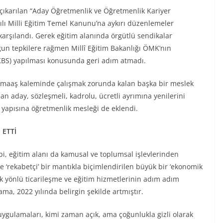
ıkarılan “Aday Öğretmenlik ve Öğretmenlik Kariyer
lı Milli Eğitim Temel Kanunu’na aykırı düzenlemeler
 karşılandı. Gerek eğitim alanında örgütlü sendikalar
oğun tepkilere rağmen Millî Eğitim Bakanlığı ÖMK’nın
(KBS) yapılması konusunda geri adım atmadı.
ü ve maaş kaleminde çalışmak zorunda kalan başka bir meslek
n aday, sözleşmeli, kadrolu, ücretli ayrımına yenilerini
ci yapısına öğretmenlik mesleği de eklendi.
 ETTİ
, eğitim alanı da kamusal ve toplumsal işlevlerinden
e ‘rekabetçi’ bir mantıkla biçimlendirilen büyük bir ‘ekonomik
 yönlü ticarileşme ve eğitim hizmetlerinin adım adım
ma, 2022 yılında belirgin şekilde artmıştır.
uygulamaları, kimi zaman açık, ama çoğunlukla gizli olarak