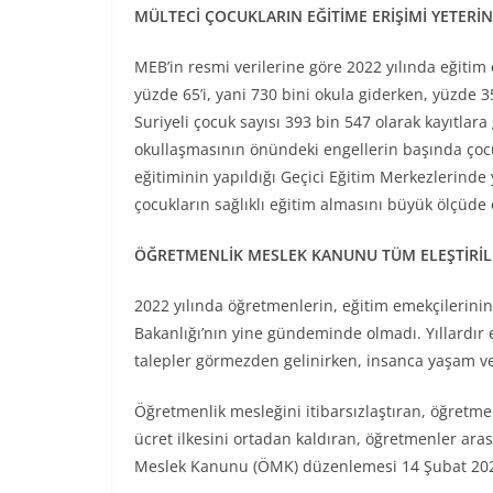
MÜLTECİ ÇOCUKLARIN EĞİTİME ERİŞİMİ YETER
MEB’in resmi verilerine göre 2022 yılında eğiti
yüzde 65’i, yani 730 bini okula giderken, yüzde 
Suriyeli çocuk sayısı 393 bin 547 olarak kayıtlara
okullaşmasının önündeki engellerin başında çocuk i
eğitiminin yapıldığı Geçici Eğitim Merkezlerind
çocukların sağlıklı eğitim almasını büyük ölçüde 
ÖĞRETMENLİK MESLEK KANUNU TÜM ELEŞTİRİ
2022 yılında öğretmenlerin, eğitim emekçilerinin 
Bakanlığı’nın yine gündeminde olmadı. Yıllardır 
talepler görmezden gelinirken, insanca yaşam ve 
Öğretmenlik mesleğini itibarsızlaştıran, öğretm
ücret ilkesini ortadan kaldıran, öğretmenler arası
Meslek Kanunu (ÖMK) düzenlemesi 14 Şubat 2022