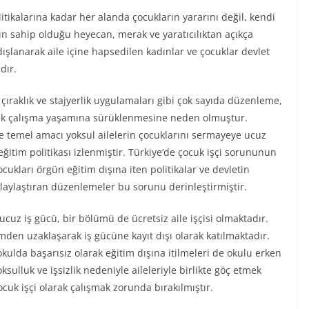
itikalarına kadar her alanda çocukların yararını değil, kendi
ın sahip olduğu heyecan, merak ve yaratıcılıktan açıkça
lanarak aile içine hapsedilen kadınlar ve çocuklar devlet
dır.
ıraklık ve stajyerlik uygulamaları gibi çok sayıda düzenleme,
rak çalışma yaşamına sürüklenmesine neden olmuştur.
 temel amacı yoksul ailelerin çocuklarını sermayeye ucuz
ğitim politikası izlenmiştir. Türkiye’de çocuk işçi sorununun
kları örgün eğitim dışına iten politikalar ve devletin
kolaylaştıran düzenlemeler bu sorunu derinleştirmiştir.
cuz iş gücü, bir bölümü de ücretsiz aile işçisi olmaktadır.
mden uzaklaşarak iş gücüne kayıt dışı olarak katılmaktadır.
kulda başarısız olarak eğitim dışına itilmeleri de okulu erken
sulluk ve işsizlik nedeniyle aileleriyle birlikte göç etmek
ocuk işçi olarak çalışmak zorunda bırakılmıştır.