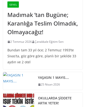
GENEL
Madımak ’tan Bugüne;
Karanlığa Teslim Olmadık,
Olmayacağız!
2 Temmuz 2026
Çanakkale Eğitim-Sen
Bundan tam 33 yıl öce; 2 Temmuz 1993’te
Sivas’ta, göz göre göre, planlı bir şekilde 33
aydın ve 2 otel
YAŞASIN 1 MAYIS….
25 Nisan 2026
OKULLARDA ŞİDDETE
ARTIK YETER!