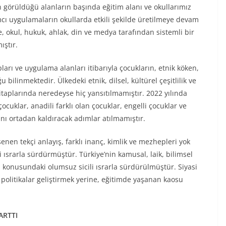
n görüldüğü alanların başında eğitim alanı ve okullarımız
rımcı uygulamaların okullarda etkili şekilde üretilmeye devam
le, okul, hukuk, ahlak, din ve medya tarafından sistemli bir
ıştır.
ları ve uygulama alanları itibarıyla çocukların, etnik köken,
ğu bilinmektedir. Ülkedeki etnik, dilsel, kültürel çeşitlilik ve
kitaplarında neredeyse hiç yansıtılmamıştır. 2022 yılında
çocuklar, anadili farklı olan çocuklar, engelli çocuklar ve
ını ortadan kaldıracak adımlar atılmamıştır.
en tekçi anlayış, farklı inanç, kimlik ve mezhepleri yok
 ısrarla sürdürmüştür. Türkiye’nin kamusal, laik, bilimsel
 konusundaki olumsuz sicili ısrarla sürdürülmüştür. Siyasi
politikalar geliştirmek yerine, eğitimde yaşanan kaosu
ARTTI