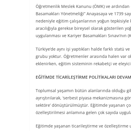
Öğretmenlik Meslek Kanunu (ÖMK) ve ardından ç
Basamakları Yönetmeliği” Anayasaya ve 1739 sayı
nedeniyle eğitim çalışanlarının yoğun tepkisiyle
aracılığıyla gerekse bireysel olarak gösterilen y
uygulanması ve Kariyer Basamakları Sınavı’nın 
Türkiye’de aynı işi yaptıkları halde farklı stat
grubu yoktur. Öğretmenler arasında halen var ola
eklenirken, eğitim sisteminin rekabetçi ve eleyi
EĞİTİMDE TİCARİLEŞTİRME POLİTİKALARI DEVAM
Toplumsal yaşamın bütün alanlarında olduğu gibi
ayrıştırılarak, ‘serbest piyasa mekanizmasına gör
sektöre’ dönüştürülmüştür. Eğitimde yaşanan çok
özelleştirilmesi anlamına gelen çok sayıda uygula
Eğitimde yaşanan ticarileştirme ve özelleştirme 