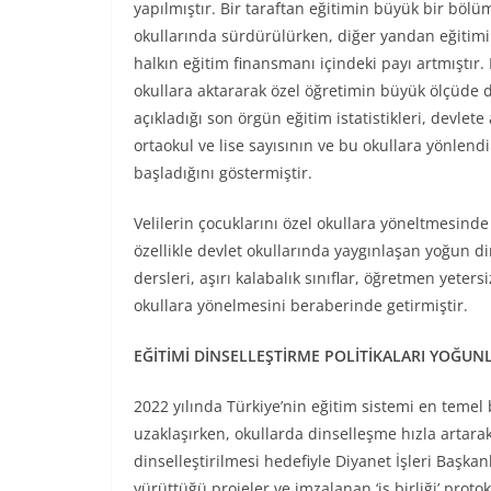
yapılmıştır. Bir taraftan eğitimin büyük bir bölüm
okullarında sürdürülürken, diğer yandan eğitimi
halkın eğitim finansmanı içindeki payı artmıştır
okullara aktararak özel öğretimin büyük ölçüde de
açıkladığı son örgün eğitim istatistikleri, devlete 
ortaokul ve lise sayısının ve bu okullara yönlendi
başladığını göstermiştir.
Velilerin çocuklarını özel okullara yöneltmesinde
özellikle devlet okullarında yaygınlaşan yoğun di
dersleri, aşırı kalabalık sınıflar, öğretmen yetersi
okullara yönelmesini beraberinde getirmiştir.
EĞİTİMİ DİNSELLEŞTİRME POLİTİKALARI YOĞUNL
2022 yılında Türkiye’nin eğitim sistemi en temel b
uzaklaşırken, okullarda dinselleşme hızla artarak
dinselleştirilmesi hedefiyle Diyanet İşleri Başkanl
yürüttüğü projeler ve imzalanan ‘iş birliği’ protoko