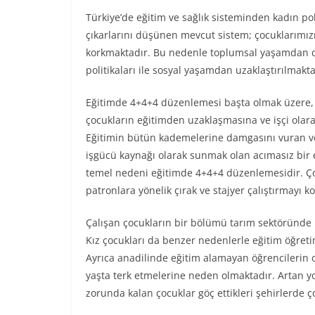
Türkiye’de eğitim ve sağlık sisteminden kadın pol
çıkarlarını düşünen mevcut sistem; çocuklarımız
korkmaktadır. Bu nedenle toplumsal yaşamdan dış
politikaları ile sosyal yaşamdan uzaklaştırılmakta
Eğitimde 4+4+4 düzenlemesi başta olmak üzere, ç
çocukların eğitimden uzaklaşmasına ve işçi ola
Eğitimin bütün kademelerine damgasını vuran ve
işgücü kaynağı olarak sunmak olan acımasız bir e
temel nedeni eğitimde 4+4+4 düzenlemesidir. Çocu
patronlara yönelik çırak ve stajyer çalıştırmayı 
Çalışan çocukların bir bölümü tarım sektöründe u
Kız çocukları da benzer nedenlerle eğitim öğreti
Ayrıca anadilinde eğitim alamayan öğrencilerin o
yaşta terk etmelerine neden olmaktadır. Artan yok
zorunda kalan çocuklar göç ettikleri şehirlerde ç