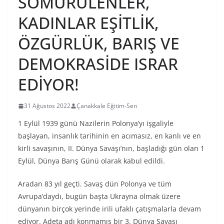
SÖMÜRÜLENLER,
KADINLAR EŞİTLİK,
ÖZGÜRLÜK, BARIŞ VE
DEMOKRASİDE ISRAR
EDİYOR!
31 Ağustos 2022
Çanakkale Eğitim-Sen
1 Eylül 1939 günü Nazilerin Polonya’yı işgaliyle
başlayan, insanlık tarihinin en acımasız, en kanlı ve en
kirli savaşının, II. Dünya Savaşı’nın, başladığı gün olan 1
Eylül, Dünya Barış Günü olarak kabul edildi.
Aradan 83 yıl geçti. Savaş dün Polonya ve tüm
Avrupa’daydı, bugün başta Ukrayna olmak üzere
dünyanın birçok yerinde irili ufaklı çatışmalarla devam
ediyor. Adeta adı konmamış bir 3. Dünya Savaşı