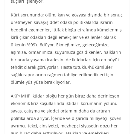
suçları işleniyor.
Kürt sorununda; ölüm, kan ve gözyaşı dışında bir sonuç
üretmeyen savaş/şiddet odaklı politikalarda ısrarın
bedelini egemenler, ittifak bloğu etrafında kümelenmiş
kirli çıkar odakları değil emekçiler ve ezilenler olarak
ülkenin %99’u ödüyor. Ekmeğimize, geleceğimize,
aşımıza, ormanımıza, suyumuza göz dikenler, halkların
bir arada yaşama iradesini de iktidarları için en büyük
tehdit olarak görüyorlar. Hasta tutuklu/hükümlüler
sağlık raporlarına rağmen tahliye edilmedikleri için
ölümle yüz yüze bırakılıyorlar.
AKP+MHP iktidar bloğu her gün biraz daha derinleşen
ekonomik kriz koşullarında iktidarı korumanın yolunu
savaş, çatışma ve şiddet ortamını daha da artıran
politikalarda arıyor. İçeride ve dışarıda milliyetçi, şoven,
ayrımcı, tekçi, cinsiyetçi, mezhepçi siyasetin dozu her
gün biraz daha arttırılıyor. Halkları ve emekçileri