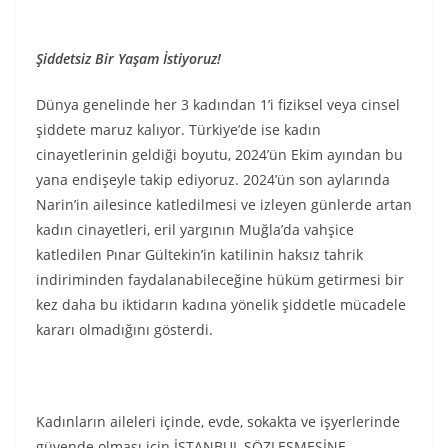
Şiddetsiz Bir Yaşam İstiyoruz!
Dünya genelinde her 3 kadından 1’i fiziksel veya cinsel
şiddete maruz kalıyor. Türkiye’de ise kadın
cinayetlerinin geldiği boyutu, 2024’ün Ekim ayından bu
yana endişeyle takip ediyoruz. 2024’ün son aylarında
Narin’in ailesince katledilmesi ve izleyen günlerde artan
kadın cinayetleri, eril yargının Muğla’da vahşice
katledilen Pınar Gültekin’in katilinin haksız tahrik
indiriminden faydalanabileceğine hüküm getirmesi bir
kez daha bu iktidarın kadına yönelik şiddetle mücadele
kararı olmadığını gösterdi.
Kadınların aileleri içinde, evde, sokakta ve işyerlerinde
güvende olması için İSTANBUL SÖZLEŞMESİNE