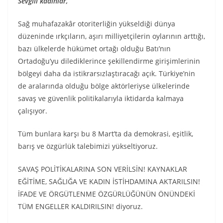
Sevgili kadınlar,
Sağ muhafazakâr otoriterliğin yükseldiği dünya
düzeninde ırkçıların, aşırı milliyetçilerin oylarının arttığı,
bazı ülkelerde hükümet ortağı olduğu Batı’nın
Ortadoğu’yu dilediklerince şekillendirme girişimlerinin
bölgeyi daha da istikrarsızlaştıracağı açık. Türkiye’nin
de aralarında olduğu bölge aktörleriyse ülkelerinde
savaş ve güvenlik politikalarıyla iktidarda kalmaya
çalışıyor.
Tüm bunlara karşı bu 8 Mart’ta da demokrasi, eşitlik,
barış ve özgürlük talebimizi yükseltiyoruz.
SAVAŞ POLİTİKALARINA SON VERİLSİN! KAYNAKLAR
EĞİTİME, SAĞLIĞA VE KADIN İSTİHDAMINA AKTARILSIN!
İFADE VE ÖRGÜTLENME ÖZGÜRLÜĞÜNÜN ÖNÜNDEKİ
TÜM ENGELLER KALDIRILSIN! diyoruz.