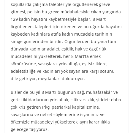
koşullarda çalışma talepleriyle örgütlenerek greve
gitmesi, polisin bu greve müdahalesiyle çıkan yangında
129 kadın hayatını kaybetmesiyle başlar. 8 Mart
örgütlenen, talepleri için direnen ve bu uğurda hayatını
kaybeden kadınlara atıfla kadın mücadele tarihinin
simge günlerinden biridir. O günlerden bu yana tüm
dünyada kadınlar adalet, eşitlik, hak ve özgürlük
mücadelesini yükselterek, her 8 Mart’ta emek
sömürüsüne, savaşlara, yoksulluğa, eşitsizliklere,
adaletsizliğe ve kadınları yok sayanlara karşı sözünü
dile getiriyor, meydanları dolduruyor.
Bizler de bu yıl 8 Mart’ı bugünün sağ, muhafazakâr ve
gerici iktidarlarının yoksulluk, istikrarsızlık, şiddet; daha
çok kriz getiren ırkçı patriarkal kapitalizmine,
savaşlarına ve nefret söylemlerine isyanımız ve
öfkemizle mücadeleyi yükselterek, aynı kararlılıkla
geleceğe taşıyoruz.