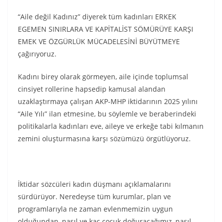
“Aile değil Kadınız” diyerek tüm kadınları ERKEK
EGEMEN SINIRLARA VE KAPİTALİST SÖMÜRÜYE KARŞI
EMEK VE ÖZGÜRLÜK MÜCADELESİNİ BÜYÜTMEYE
çağırıyoruz.
Kadını birey olarak görmeyen, aile içinde toplumsal
cinsiyet rollerine hapsedip kamusal alandan
uzaklaştırmaya çalışan AKP-MHP iktidarının 2025 yılını
“Aile Yılı” ilan etmesine, bu söylemle ve beraberindeki
politikalarla kadınları eve, aileye ve erkeğe tabi kılmanın
zemini oluşturmasına karşı sözümüzü örgütlüyoruz.
İktidar sözcüleri kadın düşmanı açıklamalarını
sürdürüyor. Neredeyse tüm kurumlar, plan ve
programlarıyla ne zaman evlenmemizin uygun
olduğundan, nasıl ve kaç çocuk doğuracağımız, nasıl